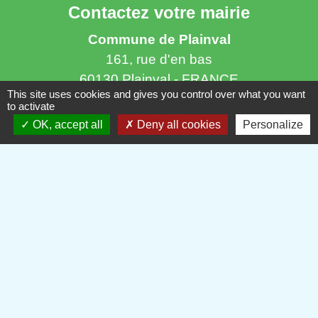
Contactez votre mairie
Commune de Plainval
161, rue d'en bas
60130 Plainval - FRANCE
This site uses cookies and gives you control over what you want
+33 3 44 78 53 12
to activate
Contact par formulaire
OK, accept all
Deny all cookies
Personalize
Horaires d'ouverture au public
Le mardi de 8h00 à 12h00 et de 14h00 à 16h00
Le mercredi de 8h00 à 12h00
Le jeudi de 8h00 à 12h00 et de 14h00 à 16h00
Le vendredi de 8h45 à 12h00 et de 14h00 à
18h00