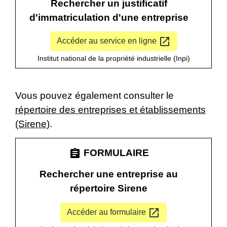
Rechercher un justificatif
d'immatriculation d'une entreprise
open_in_new
Accéder au service en ligne
Institut national de la propriété industrielle (Inpi)
Vous pouvez également consulter le
répertoire des entreprises et établissements
(Sirene)
.
assignment
FORMULAIRE
Rechercher une entreprise au
répertoire Sirene
open_in_new
Accéder au formulaire