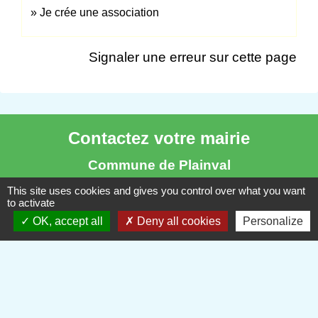
Je crée une association
Signaler une erreur sur cette page
Contactez votre mairie
Commune de Plainval
161, rue d'en bas
This site uses cookies and gives you control over what you want
to activate
60130 Plainval - FRANCE
OK, accept all
Deny all cookies
Personalize
+33 3 44 78 53 12
Contact par formulaire
Horaires d'ouverture au public
Le mardi de 8h00 à 12h00 et de 14h00 à 16h00