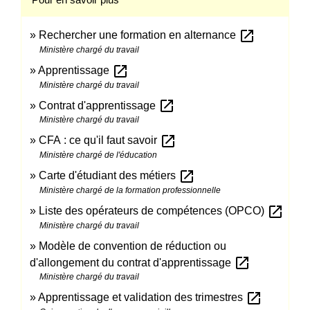
open_in_new
Rechercher une formation en alternance
Ministère chargé du travail
open_in_new
Apprentissage
Ministère chargé du travail
open_in_new
Contrat d'apprentissage
Ministère chargé du travail
open_in_new
CFA : ce qu'il faut savoir
Ministère chargé de l'éducation
open_in_new
Carte d'étudiant des métiers
Ministère chargé de la formation professionnelle
open_in_new
Liste des opérateurs de compétences (OPCO)
Ministère chargé du travail
Modèle de convention de réduction ou
open_in_new
d'allongement du contrat d'apprentissage
Ministère chargé du travail
open_in_new
Apprentissage et validation des trimestres