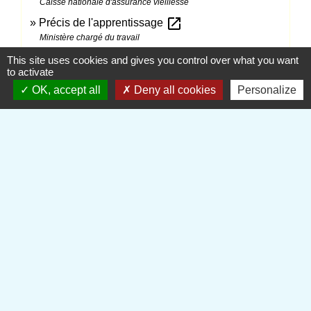
Caisse nationale d'assurance vieillesse
open_in_new
Précis de l'apprentissage
Ministère chargé du travail
This site uses cookies and gives you control over what you want
to activate
Signaler une erreur sur cette page
OK, accept all
Deny all cookies
Personalize
Contactez votre mairie
Commune de Plainval
161, rue d'en bas
60130 Plainval - FRANCE
+33 3 44 78 53 12
Contact par formulaire
Horaires d'ouverture au public