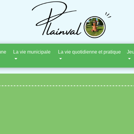
une
La vie municipale
La vie quotidienne et pratique
Jeu