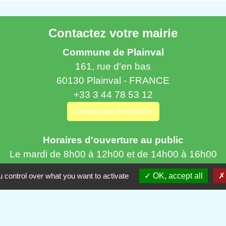
Contactez votre mairie
Commune de Plainval
161, rue d'en bas
60130 Plainval - FRANCE
+33 3 44 78 53 12
Contact par formulaire
Horaires d'ouverture au public
Le mardi de 8h00 à 12h00 et de 14h00 à 16h00
Le mercredi de 8h00 à 12h00
 control over what you want to activate
OK, accept all
Le jeudi de 8h00 à 12h00 et de 14h00 à 16h00
Le vendredi de 8h45 à 12h00 et de 14h00 à 18h00