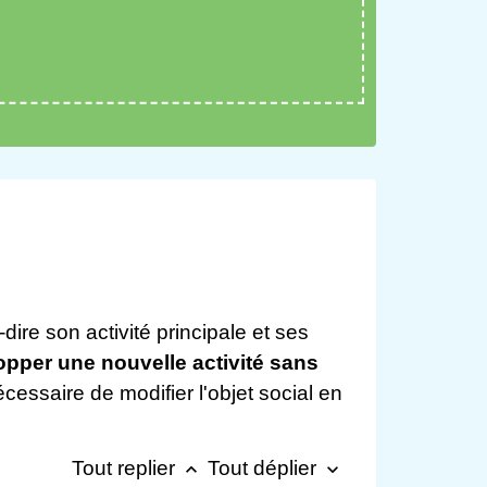
-dire son activité principale et ses
opper une nouvelle activité sans
nécessaire de modifier l'objet social en
Tout replier
Tout déplier
keyboard_arrow_up
keyboard_arrow_down