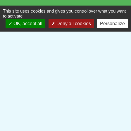
This site uses cookies and gives you control over what you want
to activate
OK, accept all
Deny all cookies
Personalize
Liens
Oise mobilité
Service Public
Agence nationale des titres sécurisés
Partenaires institutionnels
Département de l'Oise
Région Hauts-de-France
Communauté de Communes du Plateau Picard
Site réalisé par KOM Conseil