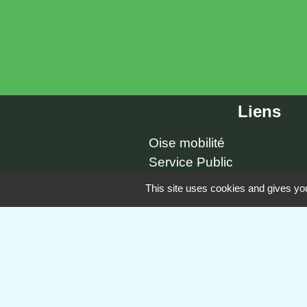
Liens
Oise mobilité
Service Public
Agence nationale des titre
This site uses cookies and gives you
Mentions légales
-
Poli