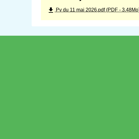
file_download
Pv du 11 mai 2026.pdf (PDF - 3.48Mo