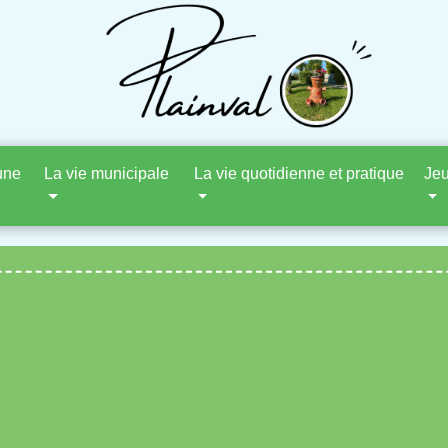
une
La vie municipale
La vie quotidienne et pratique
Jeu