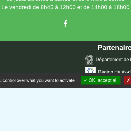
Le vendredi de 8h45 à 12h00 et de 14h00 à 18h00
Partenaire
Département de l
Région Hauts-d
s sécurisés
 control over what you want to activate
OK, accept all
Communauté d
Site réalisé pa
tique de confidentialité
-
Accessibilité
-
Plan du site