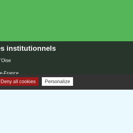
s institutionnels
'Oise
e-France
Deny all cookies
Personalize
e Communes du Plateau Picard
r KOM Conseil
-
Gestion des cookies